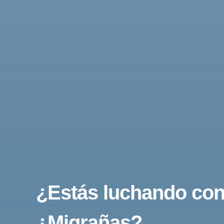
¿Estás luchando co
¿Migrañas?