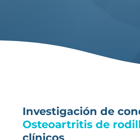
Investigación de con
Osteoartritis de rodil
clínicos