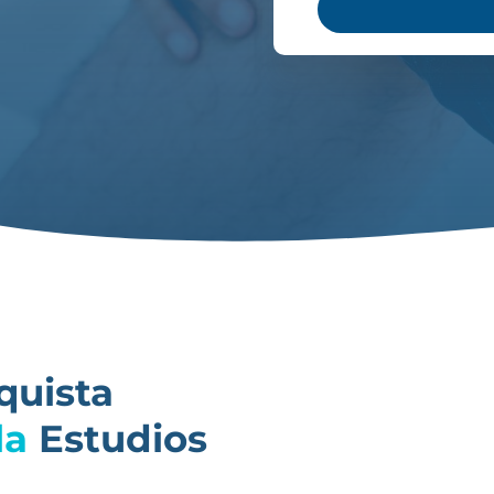
quista
la
Estudios